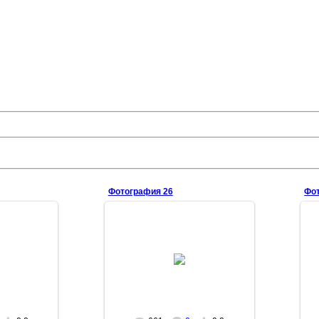
Фотография 26
Фо
09
16.01.2009
GR
MASEGR