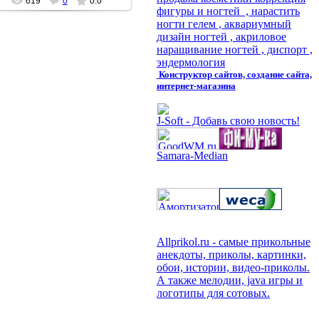
619
0
0.0
фигуры и ногтей , нарастить
ногти гелем , аквариумный
дизайн ногтей , акриловое
наращивание ногтей , диспорт ,
эндермология
Конструктор сайтов, создание сайта,
интернет-магазина
J-Soft - Добавь свою новость!
Samara-Median
Allprikol.ru - самые прикольные
анекдоты, приколы, картинки,
обои, истории, видео-приколы.
А также мелодии, java игры и
логотипы для сотовых.