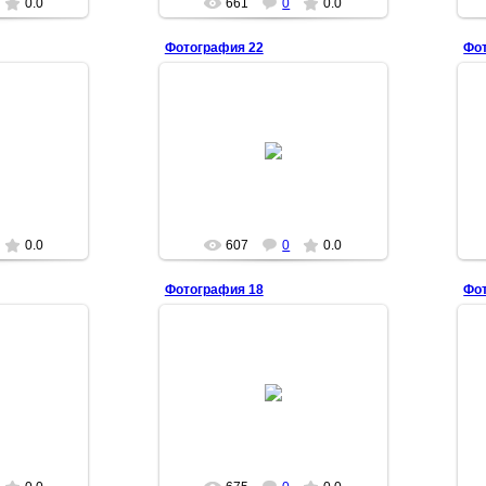
0.0
661
0
0.0
Фотография 22
Фо
09
16.01.2009
GR
MASEGR
0.0
607
0
0.0
Фотография 18
Фо
09
16.01.2009
GR
MASEGR