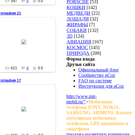
597
0
0.0
PORSCHE
[53]
КОШКИ
[142]
МЕДВЕДИ
[22]
тография 21
ЛОШАДИ
[32]
ЖИРАФЫ
[7]
СОБАКИ
[132]
3D
[124]
16.01.2009
АВИАЦИЯ
[167]
MASEGR
КОСМОС
[145]
ПРИРОДА
[209]
Форма входа
Друзья сайта
621
0
0.0
Официальный блог
Сообщество uCoz
FAQ по системе
тография 17
Инструкции для uCoz
http://www.mir-
mobil.ru/"
>
Мобильные
16.01.2009
телефоны SONY, NOKIA,
SAMSUNG, SIEMENS. Каталог
MASEGR
популярных мобильных
телефонов, GPS приемники и
смартфоны
продажа косметики коррекция