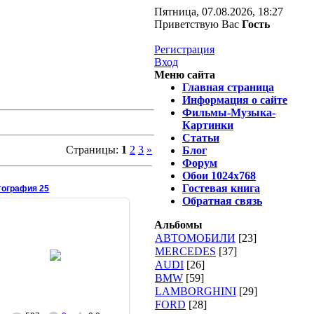
Пятница, 07.08.2026, 18:27
Приветствую Вас
Гость
Регистрация
Вход
Меню сайта
Главная страница
Информация о сайте
Фильмы-Музыка-
Картинки
Статьи
Страницы:
1
2
3
»
Блог
Форум
Обои 1024х768
Гостевая книга
тография 25
Обратная связь
Альбомы
АВТОМОБИЛИ
[23]
16.01.2009
MERCEDES
[37]
AUDI
[26]
MASEGR
BMW
[59]
LAMBORGHINI
[29]
FORD
[28]